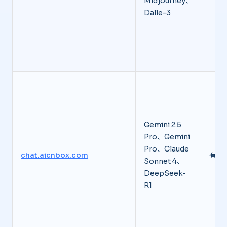
Midjourney、
Dalle-3
Gemini 2.5
Pro、Gemini
Pro、Claude
chat.aicnbox.com
有
Sonnet 4、
DeepSeek-
R1