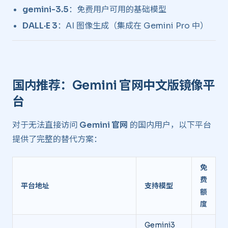
gemini-3.5
：免费用户可用的基础模型
DALL·E 3
：AI 图像生成（集成在 Gemini Pro 中）
国内推荐：Gemini 官网中文版镜像平
台 ​
对于无法直接访问
Gemini 官网
的国内用户，以下平台
提供了完整的替代方案：
免
费
平台地址
支持模型
额
度
Gemini3