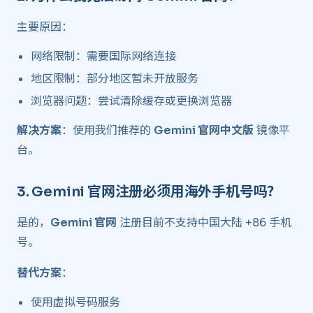
主要原因：
网络限制：需要国际网络连接
地区限制：部分地区暂未开放服务
浏览器问题：尝试清除缓存或更换浏览器
解决方案
：使用我们推荐的
Gemini 官网中文版
镜像平
台。
3. Gemini 官网注册必须用海外手机号吗？ ​
是的，
Gemini 官网
注册目前不支持中国大陆 +86 手机
号。
替代方案
：
使用虚拟号码服务