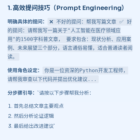
1. 高效提问技巧（Prompt Engineering） ​
明确具体的提问：
❌ 不好的提问：帮我写篇文章 ✅ 好
的提问：请帮我写一篇关于"人工智能在医疗领域应
用"的1500字科普文章， 要求包含：现状分析、应用案
例、未来展望三个部分，语言通俗易懂，适合普通读者阅
读。
使用角色设定：
你是一位资深的Python开发工程师，
请帮我审查以下代码并提出优化建议...
分步骤引导：
`请按以下步骤帮我分析：
首先总结文章主要观点
然后分析论证逻辑
最后给出改进建议`