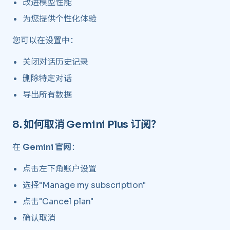
改进模型性能
为您提供个性化体验
您可以在设置中：
关闭对话历史记录
删除特定对话
导出所有数据
8. 如何取消 Gemini Plus 订阅？ ​
在
Gemini 官网
：
点击左下角账户设置
选择"Manage my subscription"
点击"Cancel plan"
确认取消