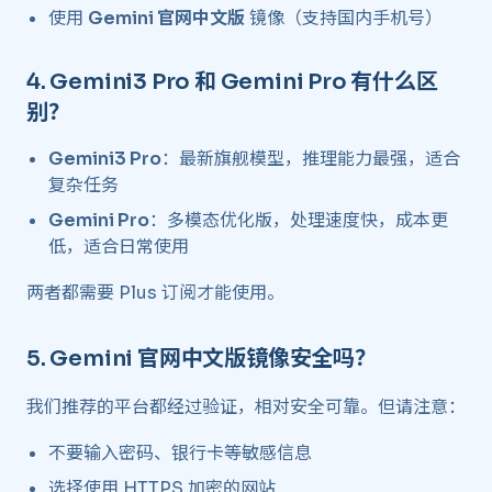
使用
Gemini 官网中文版
镜像（支持国内手机号）
4. Gemini3 Pro 和 Gemini Pro 有什么区
别？ ​
Gemini3 Pro
：最新旗舰模型，推理能力最强，适合
复杂任务
Gemini Pro
：多模态优化版，处理速度快，成本更
低，适合日常使用
两者都需要 Plus 订阅才能使用。
5. Gemini 官网中文版镜像安全吗？ ​
我们推荐的平台都经过验证，相对安全可靠。但请注意：
不要输入密码、银行卡等敏感信息
选择使用 HTTPS 加密的网站