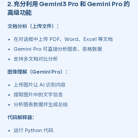
2. 充分利用 Gemini3 Pro 和 Gemini Pro 的
高级功能 ​
文档分析（上传文件）：
在对话框中上传 PDF、Word、Excel 等文档
Gemini Pro 可直接分析图表、表格数据
支持多文档对比分析
图像理解（Gemini Pro）：
上传图片让 AI 识别内容
提取图片中的文字信息
分析图表数据并生成总结
代码解释器：
运行 Python 代码