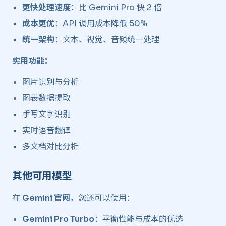
更快处理速度
：比 Gemini Pro 快 2 倍
成本更优
：API 调用成本降低 50%
统一架构
：文本、视觉、音频统一处理
实用功能：
图片识别与分析
图表数据提取
手写文字识别
实时语音翻译
多文档对比分析
其他可用模型 ​
在
Gemini 官网
，您还可以使用：
Gemini Pro Turbo
：平衡性能与成本的优选