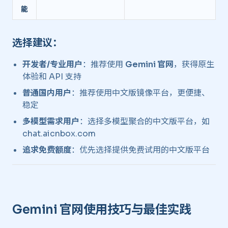
能
选择建议： ​
开发者/专业用户
：推荐使用
Gemini 官网
，获得原生
体验和 API 支持
普通国内用户
：推荐使用中文版镜像平台，更便捷、
稳定
多模型需求用户
：选择多模型聚合的中文版平台，如
chat.aicnbox.com
追求免费额度
：优先选择提供免费试用的中文版平台
Gemini 官网使用技巧与最佳实践 ​