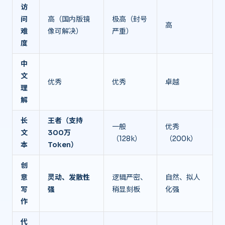
访
问
高（国内版镜
极高（封号
高
难
像可解决）
严重）
度
中
文
优秀
优秀
卓越
理
解
长
王者（支持
一般
优秀
文
300万
（128k）
（200k）
本
Token）
创
意
灵动、发散性
逻辑严密、
自然、拟人
写
强
稍显刻板
化强
作
代