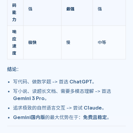
码
强
最强
强
能
力
响
应
极快
慢
中等
速
度
结论
：
写代码、做数学题 -> 首选
ChatGPT
。
写小说、读超长文档、需要多模态理解 -> 首选
Gemini 3 Pro
。
追求极致的自然语言交互 -> 尝试
Claude
。
Gemini国内版
的最大优势在于：
免费且稳定
。