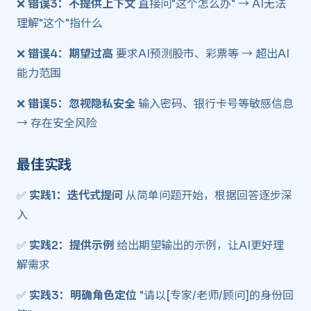
❌
错误3：不提供上下文
直接问"这个怎么办" → AI无法
理解"这个"指什么
❌
错误4：期望过高
要求AI预测股市、彩票等 → 超出AI
能力范围
❌
错误5：忽视隐私安全
输入密码、银行卡号等敏感信息
→ 存在安全风险
最佳实践 ​
✅
实践1：迭代式提问
从简单问题开始，根据回答逐步深
入
✅
实践2：提供示例
给出期望输出的示例，让AI更好理
解需求
✅
实践3：明确角色定位
"请以[专家/老师/顾问]的身份回